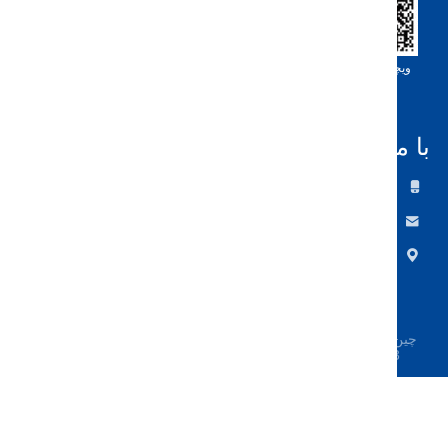
ت شناسه
لینکدین شناسه
شناسه واتساپ
ا تماس بگیرید
تلفن
+86-0755-33052250
پست الکترونیک
international@zhuobao.com
نشانی
طبقه 16، شماره 2 منطقه شمالی، میدان مرکزی
شهر عالی، Meilin، منطقه Futian، شنژن، گوانگد
ونگ، چین
 کیفیت خوب غشای ضد آب خود چسب تامین کننده. حق چاپ ©
2023- joaboa-tech.com . تمامی حقوق محفوظ است.