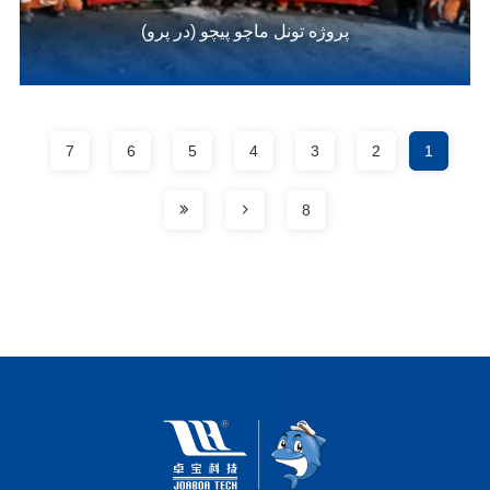
پروژه تونل ماچو پیچو (در پرو)
7
6
5
4
3
2
1
8