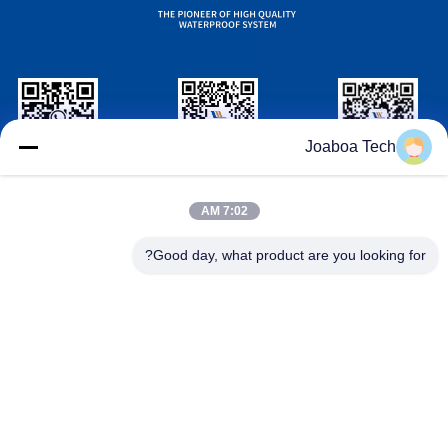
Joaboa Tech
ویچت شناسه
لینکدین شناسه
شناسه واتساپ
7:02 AM
با ما تماس بگیرید
Good day, what product are you looking for?

تلفن
+86-0755-33052250

پست الکترونیک
international@zhuobao.com

نشانی
طبقه 16، شماره 2 منطقه شمالی، میدان مرکزی
شهر عالی، Meilin، منطقه Futian، شنژن، گوانگد
ونگ، چین
چین کیفیت خوب غشای ضد آب خود چسب تامین کننده. حق چاپ ©