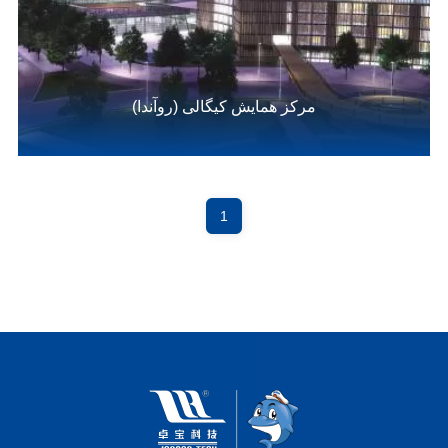
مرکز همایش کیگالی (روآندا)
1