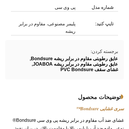
شماره مدل
پی وی سی
تایپ کنید:
پلیمر مصنوعی، مقاوم در برابر
ریشه
برجسته کردن:
عایق رطوبتی مقاوم در برابر ریشه Bondsure
,
عایق رطوبتی مقاوم در برابر ریشه JOABOA
,
غشای سقف PVC Bondsure
توضیحات محصول
سری غشایی Bondsure™
غشای ضد آب مقاوم در برابر ریشه پی وی سی Bondsure®
نوعی ماده ضد آب با پلیمر بالا با مقاومت بالاتر در برابر نفوذ