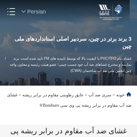
Persian
3 برند برتر در چین، سردبیر اصلی استانداردهای ملی
چین
غشای بام PVC/TPO با کیفیت بالا که توسط تاییدیه های FM تایید شده است. برند
/
نماینده و مخترع غشاهای ضد آب خود چسب چینی؛ عضو هیئت رئیسه و معاون واحد
چین انجمن ملی ضد آب ساختمان (CWA)
خونه
>
سری ضد آب
>
عایق رطوبتی مقاوم در برابر ریشه
>
غشای
ضد آب مقاوم در برابر ریشه پی وی سی Bondsure®
غشای ضد آب مقاوم در برابر ریشه پی