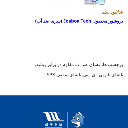
※
دانلود سند
بروشور محصول Joaboa Tech (سری ضد آب)
برچسب ها:
غشای ضد آب مقاوم در برابر ریشه
,
غشای بام پی وی سی
,
غشای سقفی SBS