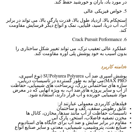
در مورد باد، باران و خورشید حفظ کند.
5. خواص فیزیکی عالی
استحکام بالا، ازدیاد طول بالا، قدرت پارگی بالا، می تواند در برابر
آب، آب دریا، اسید، قلیایی، نمک و انواع دیگر فرسایش مقاومت
کند.
6. Crack Pursuit Performance
عملکرد عالی تعقیب ترک، می تواند تغییر شکل ساختاری را
بدون آسیب به خود پوشش پلی اوره مقاومت کند.
※
دامنه کاربرد
پوشش اسپری ضد آب SUPolyurea Polyurea
(نوع اسپری،
MAX PRO)
می تواند به طور گسترده در تاسیسات دریایی،
سازه های ساختمانی بزرگ، زیرساخت های شیمیایی، حفاظت
از آب و سایر پروژه های ضد آب، به ویژه آنهایی که در معرض
مواد شیمیایی خورنده و آب قرار دارند، استفاده شود.
فیلدهای کاربردی معمولی عبارتند از:
عایق رطوبتی سقف، کف و ساختمان
تاسیسات حفاظت از آب مانند سدها، مخازن، کانال ها
مخزن تصفیه فاضلاب، استخر، پارک آبی
مقاوم در برابر سایش و ضد آب برای جایگاه های استادیوم
صنایع نفت، پتروشیمی، شیمیایی، معدنی و سایر صنایع انواع
مخازن ذخیره سازی بتن و تاسیسات جانبی