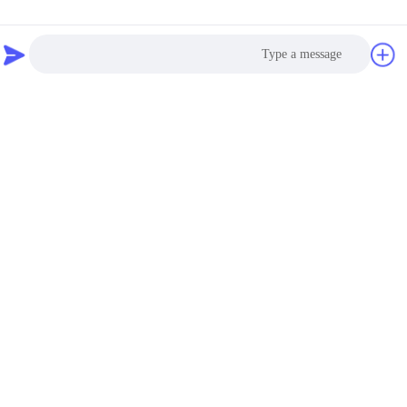
Polyurea (نوع اسپری، MAX PRO)
Photo
برچسب ها:
ضد آب زیرزمین پلی اوره
,
پوشش ضد آب پلی اوره
,
Video Call
پوشش اسپری ضد آب پلی اوره
Audio Call