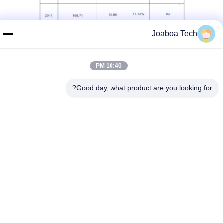
Joaboa Tech
10:40 PM
Good day, what product are you looking for?
※
دانلود سند
پوشش ضد آب JOABOA TECH SUPolyurea Super