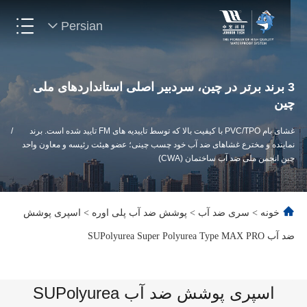
Persian
3 برند برتر در چین، سردبیر اصلی استانداردهای ملی
چین
غشای بام PVC/TPO با کیفیت بالا که توسط تاییدیه های FM تایید شده است. برند
/
نماینده و مخترع غشاهای ضد آب خود چسب چینی؛ عضو هیئت رئیسه و معاون واحد
چین انجمن ملی ضد آب ساختمان (CWA)
خونه
>
سری ضد آب
>
پوشش ضد آب پلی اوره
>
اسپری پوشش
ضد آب SUPolyurea Super Polyurea Type MAX PRO
اسپری پوشش ضد آب SUPolyurea