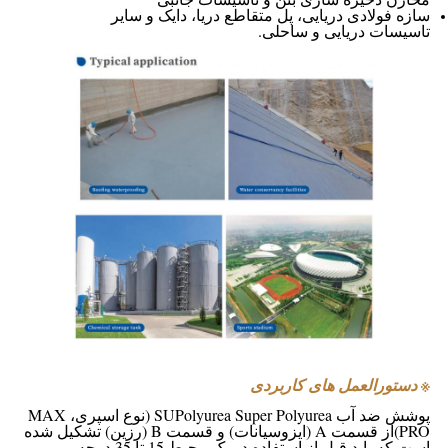
سازه فولادی دریایی، پل متقاطع دریا، دایک و سایر
تاسیسات دریایی و ساحلی.
※ دستورالعمل های کاربردی
پوشش ضد آب SUPolyurea Super Polyurea (نوع اسپری، MAX
PRO)
از قسمت A (ایزوسیانات) و قسمت B (رزین) تشکیل شده
است که باید قبل از استفاده در یک محیط 15 تا 35 درجه